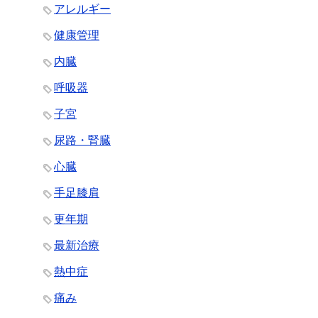
アレルギー
健康管理
内臓
呼吸器
子宮
尿路・腎臓
心臓
手足膝肩
更年期
最新治療
熱中症
痛み