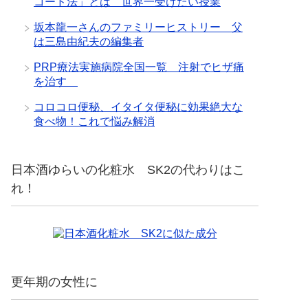
コード法」とは 世界一受けたい授業
坂本龍一さんのファミリーヒストリー 父
は三島由紀夫の編集者
PRP療法実施病院全国一覧 注射でヒザ痛
を治す
コロコロ便秘、イタイタ便秘に効果絶大な
食べ物！これで悩み解消
日本酒ゆらいの化粧水 SK2の代わりはこ
れ！
更年期の女性に