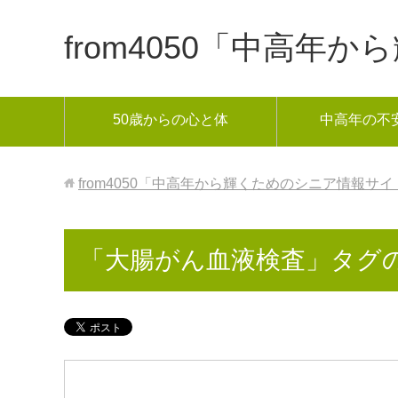
from4050「中高
50歳からの心と体
中高年の不
from4050「中高年から輝くためのシニア情報サイ
「大腸がん血液検査」タグ