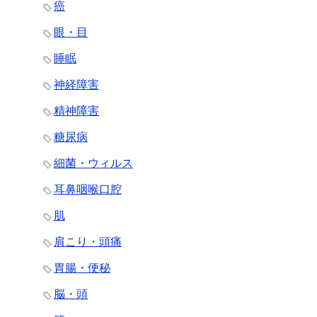
癌
眼・目
睡眠
神経障害
精神障害
糖尿病
細菌・ウィルス
耳鼻咽喉口腔
肌
肩こり・頭痛
胃腸・便秘
脳・頭