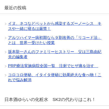
最近の投稿
イヌ、ネコなどペットから感染するズーノーシス キ
スや一緒に寝るは厳禁！
アルツハイマー病初期なら９割改善の「リコード法」
とは 世界一受けたい授業
坂本龍一さんのファミリーヒストリー 父は三島由紀
夫の編集者
PRP療法実施病院全国一覧 注射でヒザ痛を治す
コロコロ便秘、イタイタ便秘に効果絶大な食べ物！こ
れで悩み解消
日本酒ゆらいの化粧水 SK2の代わりはこれ！