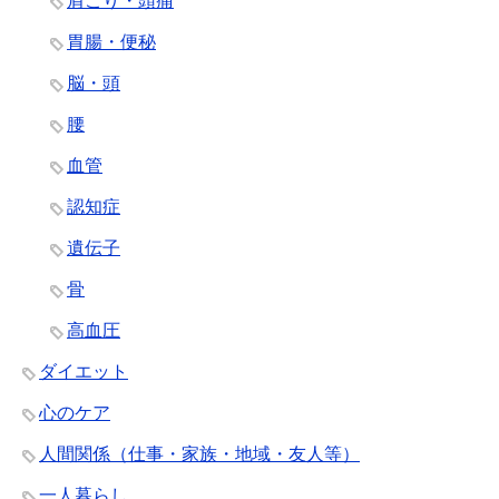
肩こり・頭痛
胃腸・便秘
脳・頭
腰
血管
認知症
遺伝子
骨
高血圧
ダイエット
心のケア
人間関係（仕事・家族・地域・友人等）
一人暮らし