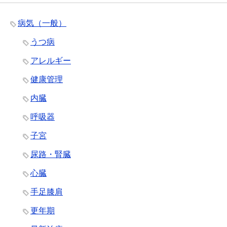
病気（一般）
うつ病
アレルギー
健康管理
内臓
呼吸器
子宮
尿路・腎臓
心臓
手足膝肩
更年期