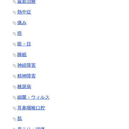
最新治療
熱中症
痛み
癌
眼・目
睡眠
神経障害
精神障害
糖尿病
細菌・ウィルス
耳鼻咽喉口腔
肌