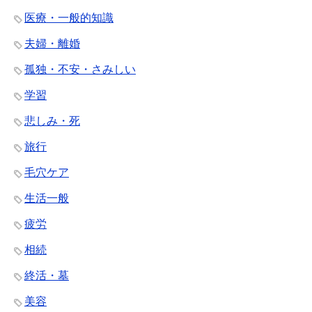
医療・一般的知識
夫婦・離婚
孤独・不安・さみしい
学習
悲しみ・死
旅行
毛穴ケア
生活一般
疲労
相続
終活・墓
美容