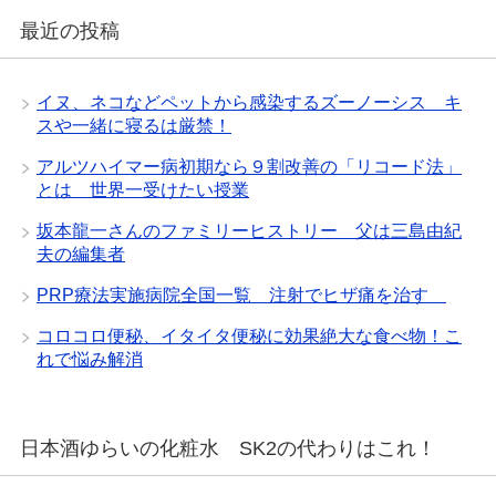
最近の投稿
イヌ、ネコなどペットから感染するズーノーシス キ
スや一緒に寝るは厳禁！
アルツハイマー病初期なら９割改善の「リコード法」
とは 世界一受けたい授業
坂本龍一さんのファミリーヒストリー 父は三島由紀
夫の編集者
PRP療法実施病院全国一覧 注射でヒザ痛を治す
コロコロ便秘、イタイタ便秘に効果絶大な食べ物！こ
れで悩み解消
日本酒ゆらいの化粧水 SK2の代わりはこれ！