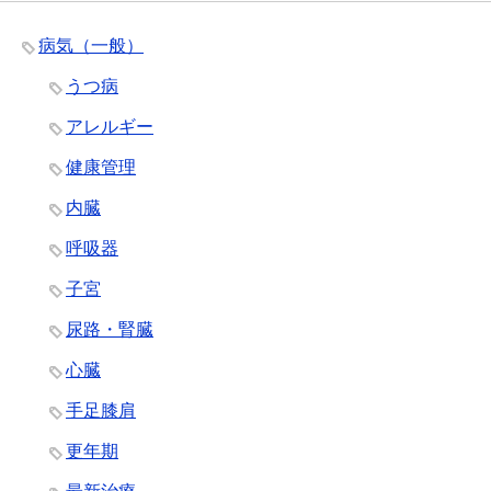
病気（一般）
うつ病
アレルギー
健康管理
内臓
呼吸器
子宮
尿路・腎臓
心臓
手足膝肩
更年期