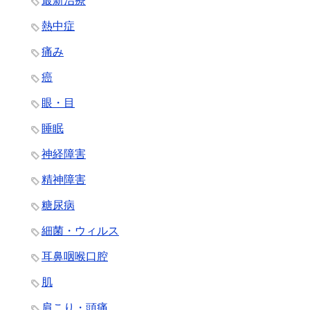
最新治療
熱中症
痛み
癌
眼・目
睡眠
神経障害
精神障害
糖尿病
細菌・ウィルス
耳鼻咽喉口腔
肌
肩こり・頭痛