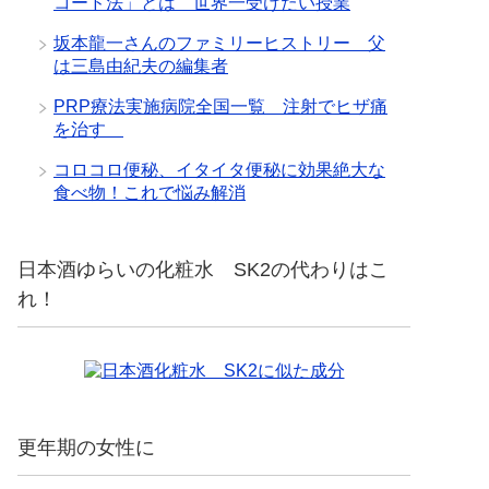
コード法」とは 世界一受けたい授業
坂本龍一さんのファミリーヒストリー 父
は三島由紀夫の編集者
PRP療法実施病院全国一覧 注射でヒザ痛
を治す
コロコロ便秘、イタイタ便秘に効果絶大な
食べ物！これで悩み解消
日本酒ゆらいの化粧水 SK2の代わりはこ
れ！
更年期の女性に