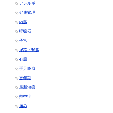
アレルギー
健康管理
内臓
呼吸器
子宮
尿路・腎臓
心臓
手足膝肩
更年期
最新治療
熱中症
痛み