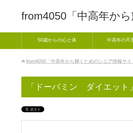
from4050「中高
50歳からの心と体
中高年の不
from4050「中高年から輝くためのシニア情報サイ
「ドーパミン ダイエット