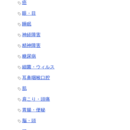
癌
眼・目
睡眠
神経障害
精神障害
糖尿病
細菌・ウィルス
耳鼻咽喉口腔
肌
肩こり・頭痛
胃腸・便秘
脳・頭