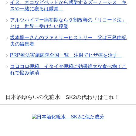
イヌ、ネコなどペットから感染するズーノーシス キ
スや一緒に寝るは厳禁！
アルツハイマー病初期なら９割改善の「リコード法」
とは 世界一受けたい授業
坂本龍一さんのファミリーヒストリー 父は三島由紀
夫の編集者
PRP療法実施病院全国一覧 注射でヒザ痛を治す
コロコロ便秘、イタイタ便秘に効果絶大な食べ物！こ
れで悩み解消
日本酒ゆらいの化粧水 SK2の代わりはこれ！