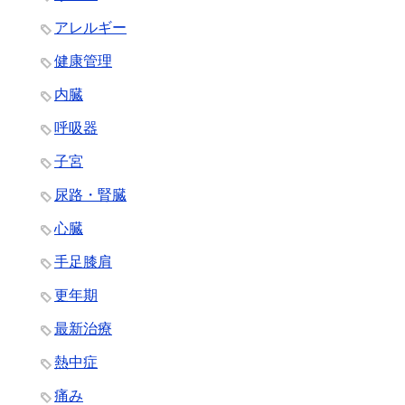
アレルギー
健康管理
内臓
呼吸器
子宮
尿路・腎臓
心臓
手足膝肩
更年期
最新治療
熱中症
痛み