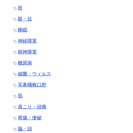
癌
眼・目
睡眠
神経障害
精神障害
糖尿病
細菌・ウィルス
耳鼻咽喉口腔
肌
肩こり・頭痛
胃腸・便秘
脳・頭