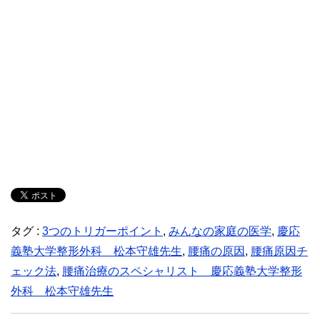
タグ :
3つのトリガーポイント
,
みんなの家庭の医学
,
慶応
義塾大学整形外科 松本守雄先生
,
腰痛の原因
,
腰痛原因チ
ェック法
,
腰痛治療のスペシャリスト 慶応義塾大学整形
外科 松本守雄先生