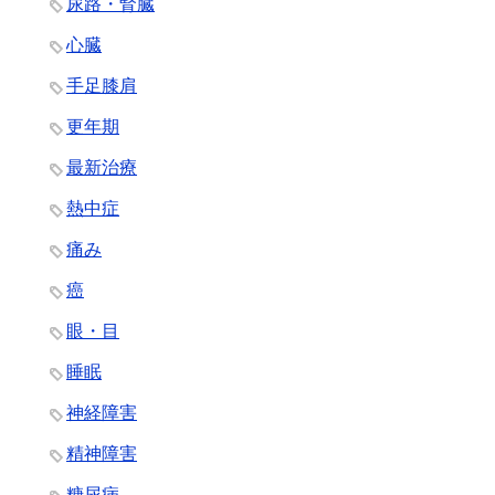
尿路・腎臓
心臓
手足膝肩
更年期
最新治療
熱中症
痛み
癌
眼・目
睡眠
神経障害
精神障害
糖尿病