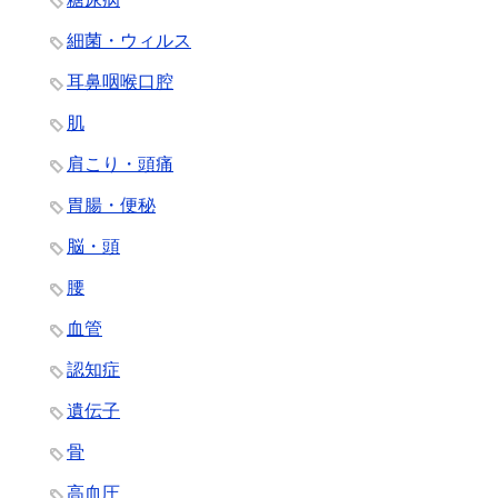
細菌・ウィルス
耳鼻咽喉口腔
肌
肩こり・頭痛
胃腸・便秘
脳・頭
腰
血管
認知症
遺伝子
骨
高血圧