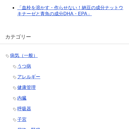
「血栓を溶かす・作らせない！納豆の成分ナットウ
キナーゼと青魚の成分DHA・EPA」
カテゴリー
病気（一般）
うつ病
アレルギー
健康管理
内臓
呼吸器
子宮