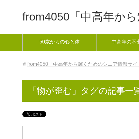
from4050「中高
50歳からの心と体
中高年の不
from4050「中高年から輝くためのシニア情報サイ
「物が歪む」タグの記事一