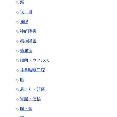
癌
眼・目
睡眠
神経障害
精神障害
糖尿病
細菌・ウィルス
耳鼻咽喉口腔
肌
肩こり・頭痛
胃腸・便秘
脳・頭