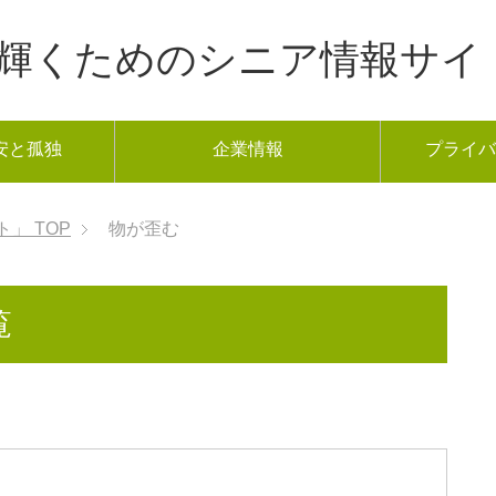
年から輝くためのシニア情報サイ
安と孤独
企業情報
プライバ
ト」
TOP
物が歪む
覧