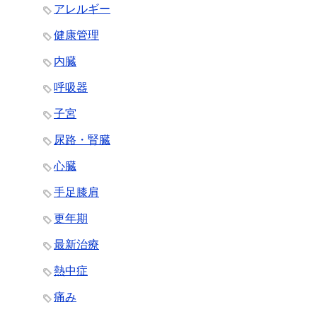
アレルギー
健康管理
内臓
呼吸器
子宮
尿路・腎臓
心臓
手足膝肩
更年期
最新治療
熱中症
痛み