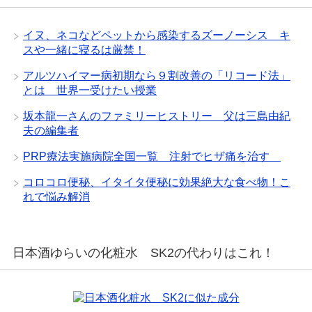
イヌ、ネコなどペットから感染するズーノーシス キ
スや一緒に寝るは厳禁！
アルツハイマー病初期なら９割改善の「リコード法」
とは 世界一受けたい授業
坂本龍一さんのファミリーヒストリー 父は三島由紀
夫の編集者
PRP療法実施病院全国一覧 注射でヒザ痛を治す
コロコロ便秘、イタイタ便秘に効果絶大な食べ物！こ
れで悩み解消
日本酒ゆらいの化粧水 SK2の代わりはこれ！