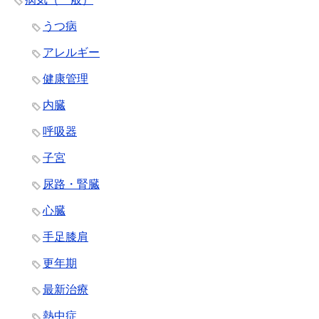
うつ病
アレルギー
健康管理
内臓
呼吸器
子宮
尿路・腎臓
心臓
手足膝肩
更年期
最新治療
熱中症