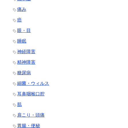
痛み
癌
眼・目
睡眠
神経障害
精神障害
糖尿病
細菌・ウィルス
耳鼻咽喉口腔
肌
肩こり・頭痛
胃腸・便秘