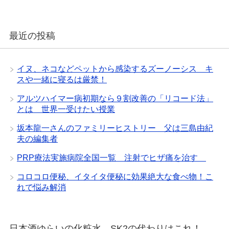
最近の投稿
イヌ、ネコなどペットから感染するズーノーシス キ
スや一緒に寝るは厳禁！
アルツハイマー病初期なら９割改善の「リコード法」
とは 世界一受けたい授業
坂本龍一さんのファミリーヒストリー 父は三島由紀
夫の編集者
PRP療法実施病院全国一覧 注射でヒザ痛を治す
コロコロ便秘、イタイタ便秘に効果絶大な食べ物！こ
れで悩み解消
日本酒ゆらいの化粧水 SK2の代わりはこれ！