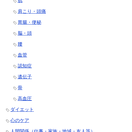
肌
肩こり・頭痛
胃腸・便秘
脳・頭
腰
血管
認知症
遺伝子
骨
高血圧
ダイエット
心のケア
人間関係（仕事・家族・地域・友人等）