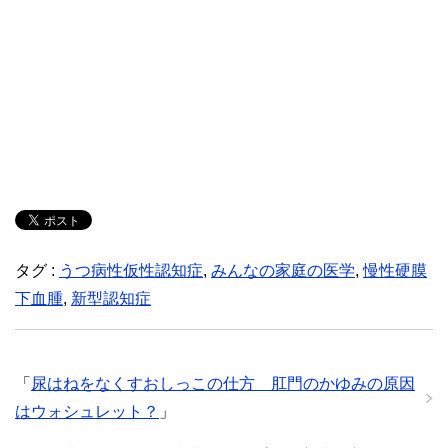
タグ :
うつ病性仮性認知症
,
みんなの家庭の医学
,
慢性硬膜
下血腫
,
新型認知症
「
尿はねをなくすおしっこの仕方 肛門のかゆみの原因
はウォシュレット？
」