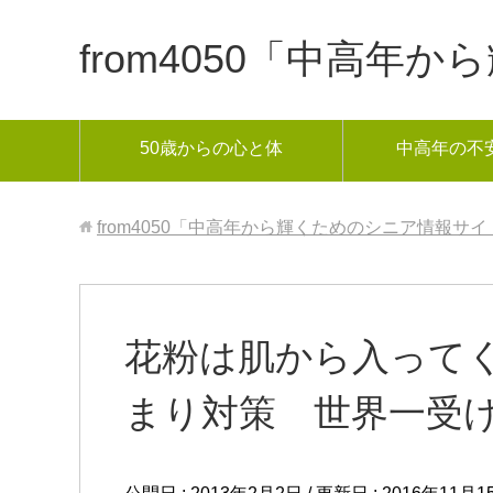
from4050「中高
50歳からの心と体
中高年の不
from4050「中高年から輝くためのシニア情報サイ
花粉は肌から入って
まり対策 世界一受