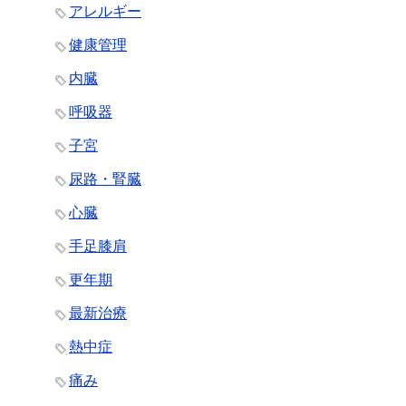
アレルギー
健康管理
内臓
呼吸器
子宮
尿路・腎臓
心臓
手足膝肩
更年期
最新治療
熱中症
痛み