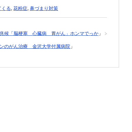
てくる
,
花粉症
,
鼻づまり対策
兆候「脳梗塞 心臓病 胃がん」ホンマでっか
」
ンのがん治療 金沢大学付属病院
」