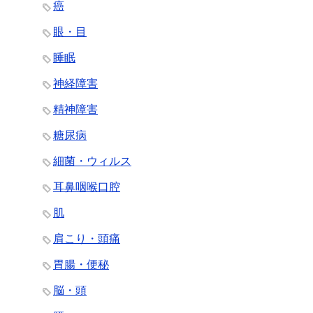
癌
眼・目
睡眠
神経障害
精神障害
糖尿病
細菌・ウィルス
耳鼻咽喉口腔
肌
肩こり・頭痛
胃腸・便秘
脳・頭