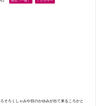
5日
病気（一般）
アレルギー
そろそろくしゃみや目のかゆみが出て来るころかと