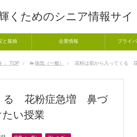
年から輝くためのシニア情報サイ
安と孤独
企業情報
プライバ
ト」
TOP
病気（一般）
花粉は肌から入ってくる 
くる 花粉症急増 鼻づ
けたい授業