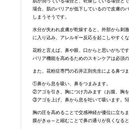
肌が潤っている場合と、乾燥している場合と
場合、肌のバリアが低下しているので皮膚の
しまうそうです。
水分が失われ皮膚が乾燥すると、外部から刺
に入り込み、アレルギー反応を起こしやすく
花粉と言えば、鼻や眼、口からと思いがちで
バリア機能を高めるためのスキンケアは必須
また、花粉症専門の石井正則先生による鼻づ
①鼻から息を吸い、鼻をつまみます。
②アゴを引き、胸につけ力みます（お腹、胸を
③アゴを上げ、鼻から息を吐いて吸います。5
胸の圧を高めることで交感神経が優位に立ち
膜がきゅ～と縮むことで鼻の通りが良くなる