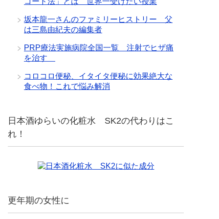
コード法」とは 世界一受けたい授業
坂本龍一さんのファミリーヒストリー 父
は三島由紀夫の編集者
PRP療法実施病院全国一覧 注射でヒザ痛
を治す
コロコロ便秘、イタイタ便秘に効果絶大な
食べ物！これで悩み解消
日本酒ゆらいの化粧水 SK2の代わりはこ
れ！
更年期の女性に