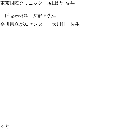
 東京国際クリニック 塚田紀理先生
院 呼吸器外科 河野匡先生
神奈川県立がんセンター 大川伸一先生
バッと！」