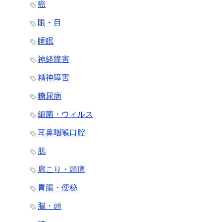
癌
眼・目
睡眠
神経障害
精神障害
糖尿病
細菌・ウィルス
耳鼻咽喉口腔
肌
肩こり・頭痛
胃腸・便秘
脳・頭