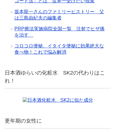
コード法」とは 世界一受けたい授業
坂本龍一さんのファミリーヒストリー 父
は三島由紀夫の編集者
PRP療法実施病院全国一覧 注射でヒザ痛
を治す
コロコロ便秘、イタイタ便秘に効果絶大な
食べ物！これで悩み解消
日本酒ゆらいの化粧水 SK2の代わりはこ
れ！
更年期の女性に