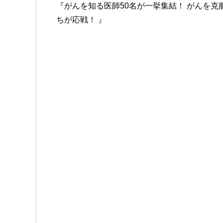
『がんを知る医師50名が一挙集結！ がんを
ちが応戦！ 』