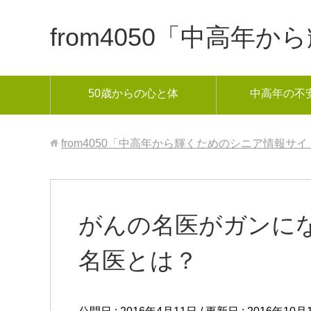
from4050「中高
50歳からの心と体
中高年の不
from4050「中高年から輝くためのシニア情報サイ
がんの名医がガンに
名医とは？