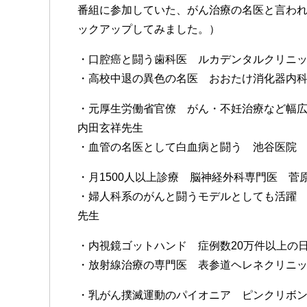
番組に参加していた、がん治療の名医と言わ
ックアップしてみました。）
・口腔癌と闘う歯科医 ルカデンタルクリニ
・高校中退の異色の名医 おおたけ消化器内
・元厚生労働省官僚 がん・不妊治療など幅
内田玄祥先生
・血管の名医として白血病と闘う 池谷医院
・月1500人以上診療 脳神経外科専門医 
・婦人科系のがんと闘うモデルとしても活躍
先生
・内視鏡ゴットハンド 症例数20万件以上の
・放射線治療の専門医 表参道ヘレネクリニ
・乳がん撲滅運動のパイオニア ピンクリボ