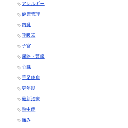
アレルギー
健康管理
内臓
呼吸器
子宮
尿路・腎臓
心臓
手足膝肩
更年期
最新治療
熱中症
痛み