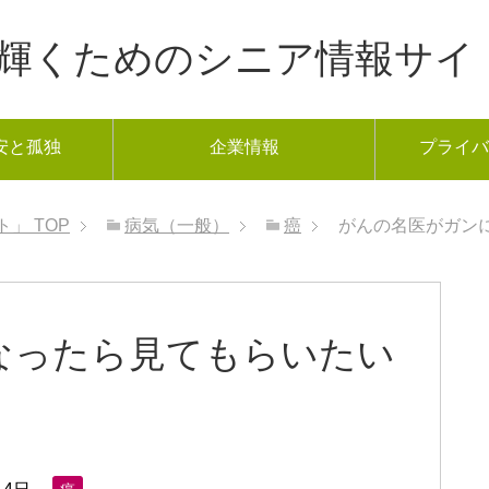
年から輝くためのシニア情報サイ
安と孤独
企業情報
プライバ
ト」
TOP
病気（一般）
癌
がんの名医がガン
なったら見てもらいたい