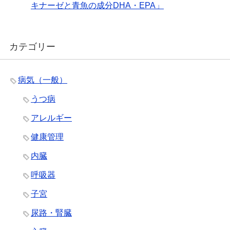
キナーゼと青魚の成分DHA・EPA」
カテゴリー
病気（一般）
うつ病
アレルギー
健康管理
内臓
呼吸器
子宮
尿路・腎臓