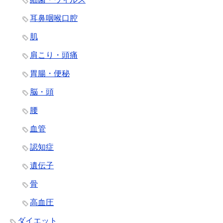
耳鼻咽喉口腔
肌
肩こり・頭痛
胃腸・便秘
脳・頭
腰
血管
認知症
遺伝子
骨
高血圧
ダイエット