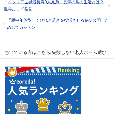
「
イタリア世界最長寿9人兄弟、長寿の島の生活とは？
世界ふしぎ発見
」
「
脱中年体型 くびれと若さを復活させる秘訣公開 た
めしてガッテン
」
急いでいる方はこちら/失敗しない老人ホーム選び