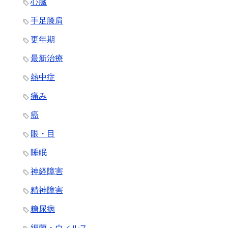
心臓
手足膝肩
更年期
最新治療
熱中症
痛み
癌
眼・目
睡眠
神経障害
精神障害
糖尿病
細菌・ウィルス