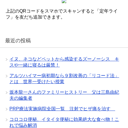
上記のQRコードをスマホでスキャンすると「定年ライ
フ」を友だち追加できます。
最近の投稿
イヌ、ネコなどペットから感染するズーノーシス キ
スや一緒に寝るは厳禁！
アルツハイマー病初期なら９割改善の「リコード法」
とは 世界一受けたい授業
坂本龍一さんのファミリーヒストリー 父は三島由紀
夫の編集者
PRP療法実施病院全国一覧 注射でヒザ痛を治す
コロコロ便秘、イタイタ便秘に効果絶大な食べ物！こ
れで悩み解消