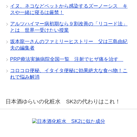
イヌ、ネコなどペットから感染するズーノーシス キ
スや一緒に寝るは厳禁！
アルツハイマー病初期なら９割改善の「リコード法」
とは 世界一受けたい授業
坂本龍一さんのファミリーヒストリー 父は三島由紀
夫の編集者
PRP療法実施病院全国一覧 注射でヒザ痛を治す
コロコロ便秘、イタイタ便秘に効果絶大な食べ物！こ
れで悩み解消
日本酒ゆらいの化粧水 SK2の代わりはこれ！