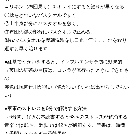
→リネン（布団周り）をキレイにすると治りが早くなる
①枕をきれいなバスタオルでまく、
②上半身部分にバスタオルを敷く、
③布団の襟の部分にバスタオルで止める、
3枚のバスタオルを翌朝洗濯をし日光で干す。これを繰り
返すと早く治ります
●紅茶でうがいをすると、インフルエンザ予防に効果的
→英国の紅茶の習慣は、コレラが流行ったときにできたも
の
赤色は抗菌作用が強い（色がついていれば出がらしでもい
い）
●家事のストレスを6分で解消する方法
→6分間、好きな本読書すると68％のストレスが解消する
音楽では61％、散歩では42％が解消する。読書は、時間
も手間もかからず一番効果的。