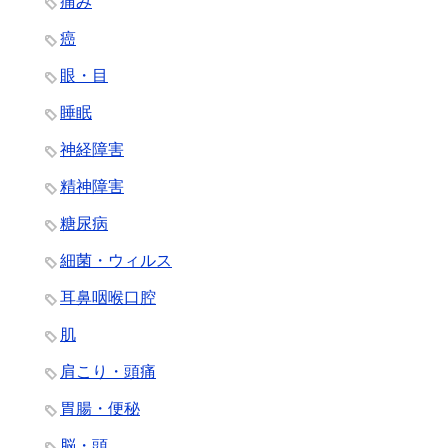
痛み
癌
眼・目
睡眠
神経障害
精神障害
糖尿病
細菌・ウィルス
耳鼻咽喉口腔
肌
肩こり・頭痛
胃腸・便秘
脳・頭