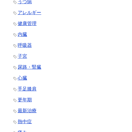
うつ病
アレルギー
健康管理
内臓
呼吸器
子宮
尿路・腎臓
心臓
手足膝肩
更年期
最新治療
熱中症