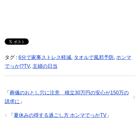
タグ :
6分で家事ストレス軽減
,
タオルで風邪予防
,
ホンマ
でっか!?TV
,
主婦の日当
「
葬儀のおとし穴に注意 積立30万円の安心が150万の
請求に
」
「
夏休みの得する過ごし方 ホンマでっかTV
」